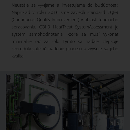
Neustále sa vyvíjame a investujeme do budúcnosti:
Napríklad v roku 2016 sme zaviedli štandard CQI-9
(Continuous Quality Improvement) v oblasti tepelného
spracovania. CQI-9 HeatTreat SystemAssessment je
systém samohodnotenia, ktoré sa musí vykonať
minimálne raz za rok. Týmto sa naďalej zlepšuje
reprodukovateľné riadenie procesu a zvyšuje sa jeho
kvalita.