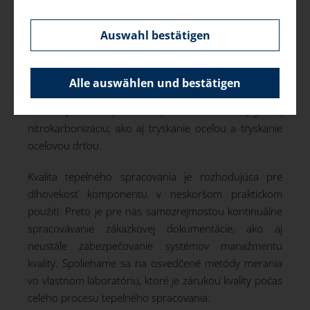
na zvonové pece, aby sme dosiahli pri vašich
výrobkoch správnu kaliacu teplotu a boli schopní
spracovať flexibilne aj malé série.
Auswahl bestätigen
V našej kaliarni ponúkame našim zákazníkom širokú
škálu služieb v rámci rôznych procesov kalenia:
Alle auswählen und bestätigen
martenzitické kalenie a temperovanie, bainitické kalenie
a temperovanie, žíhanie, nitridovanie plynom,
nitrokarbonizáciu, ako aj tryskanie oceľou a tryskanie
oceľovou drťou.
Kvalita tepelného spracovania je rozhodujúca pre
dlhovekosť komponentu v neskoršom praktickom
použití. Preto je pre nás samozrejmosťou kontinuálne
spracovávanie zákazkovej dokumentácie, ako aj
neustále zabezpečovanie systémov manažmentu
kvality. Spoliehame sa na osvedčené metódy merania
vo vlastnom laboratóriu, ktoré je zárukou kvality počas
celého procesu tepelného spracovania.