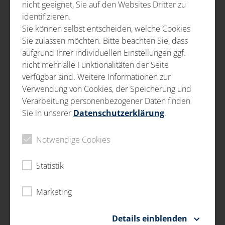
TEPELNÉ SPRACOVANIE
nicht geeignet, Sie auf den Websites Dritter zu
identifizieren.
Martenzitické kalenie a temperovanie
Sie können selbst entscheiden, welche Cookies
Bainitické kalenie a temperovanie
Sie zulassen möchten. Bitte beachten Sie, dass
aufgrund Ihrer individuellen Einstellungen ggf.
Žíhanie
nicht mehr alle Funktionalitäten der Seite
Nitridovanie
verfügbar sind. Weitere Informationen zur
Nitrokarbonizácia
Verwendung von Cookies, der Speicherung und
Verarbeitung personenbezogener Daten finden
Metalografia
Sie in unserer
Datenschutzerklärung
.
Tryskanie oceľovými guličkami
Tryskanie oceľovou drťou
Notwendige Cookies
Požiadavky na komponenty neustále rastú, preto je
Statistik
správny proces tepelného spracovania
nepostrádateľný. Aby sme mohli ponúkať riešenia na
Marketing
mieru, kladieme dôraz na správnu voľbu materiálu a
vhodný proces tepelného spracovania. Spoliehame sa
Details einblenden