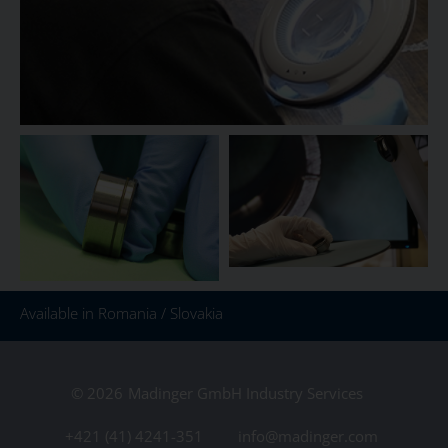
Available in Romania / Slovakia
© 2026
Madinger GmbH Industry Services
+421 (41) 4241-351
info@madinger.com