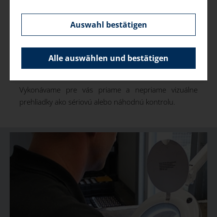
v oblasti nepriamych vizuálnych kontrol k dispozícii
digitálny inšpekčný mikroskop s HD rozlíšením s 55
násobným zväčšením. Týmto spôsobom dokážeme
Auswahl bestätigen
zistiť takmer všetky chyby materiálu na povrchu
obrobkov. Ručíme za kvalitu skúšky a kompletnú
Alle auswählen und bestätigen
digitálnu dokumentáciu chýb dokladujeme aj
snímkami.
Vykonávame pre vás priame a nepriame vizuálne
prehliadky ako sériovú alebo náhodnú kontrolu.