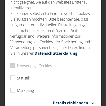
DISTRIBUČNÁ LOGISTIKA
nicht geeignet, Sie auf den Websites Dritter zu
identifizieren.
Vstupná kontrola pri príjme tovaru &
Sie können selbst entscheiden, welche Cookies
konsignačný sklad
Sie zulassen möchten. Bitte beachten Sie, dass
Balenie/ prebaľovanie/ kompletovanie
aufgrund Ihrer individuellen Einstellungen ggf.
nicht mehr alle Funktionalitäten der Seite
Čistenie kovových a plechových dielov
verfügbar sind. Weitere Informationen zur
Logistika
Verwendung von Cookies, der Speicherung und
Verarbeitung personenbezogener Daten finden
Naším cieľom je zabezpečiť, aby vaše obrobky dorazili
Sie in unserer
Datenschutzerklärung
.
bezpečne a dôkladne pripravené na následný proces
výroby. Spoliehame sa na softvérom podporovanú
Notwendige Cookies
správu skladovania, či už ide o prebaľovanie na nosiči
obrobkov, alebo o balenie pre rozvoz zákazníkom.
Statistik
SORTIMENT SLUŽIEB
balenie podľa baliacich predpisov, vrátane prípravy
Marketing
na balenie
balenie obrobkov a bezpečnosť transportu
Details einblenden