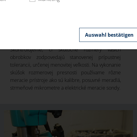
Auswahl bestätigen
Je pre vás rozhodujúca rozmerová presnosť?
Skontrolujeme, či skutočné rozmery vašich
obrobkov zodpovedajú stanovenej prípustnej
tolerancii, určenej menovitej veľkosti. Na vykonanie
skúšok rozmerovej presnosti používame rôzne
meracie prístroje ako sú kalibre, posuvné meradlá,
strmeňové mikrometre a elektrické meracie sondy.