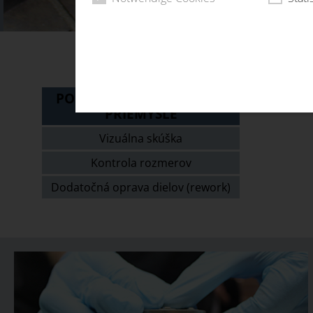
POSKYTOVANIE SLUŽIEB V
PRIEMYSLE
Vizuálna skúška
Kontrola rozmerov
Dodatočná oprava dielov (rework)