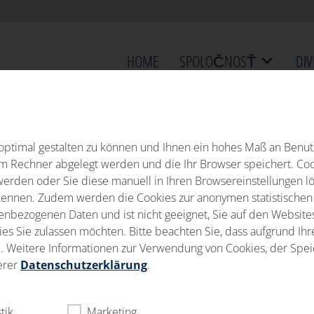
HOME
SPOLOČNOSŤ
DIV
ptimal gestalten zu können und Ihnen ein hohes Maß an Benutz
rem Rechner abgelegt werden und die Ihr Browser speichert. Co
werden oder Sie diese manuell in Ihren Browsereinstellungen l
nnen. Zudem werden die Cookies zur anonymen statistischen A
bezogenen Daten und ist nicht geeignet, Sie auf den Websites D
s Sie zulassen möchten. Bitte beachten Sie, dass aufgrund Ihre
ind. Weitere Informationen zur Verwendung von Cookies, der Sp
K
erer
Datenschutzerklärung
.
stik
Marketing