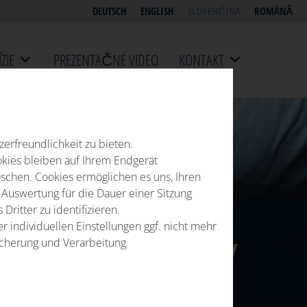
DEUTSCH
ENGLISH
SLOVENČINA
ROMÂNĂ
ÍZIE
PREZENTAČNÉ VIDEO
KONTAKT
erfreundlichkeit zu bieten.
okies bleiben auf Ihrem Endgerät
öschen. Cookies ermöglichen es uns, Ihren
uswertung für die Dauer einer Sitzung
ritter zu identifizieren.
r individuellen Einstellungen ggf. nicht mehr
eicherung und Verarbeitung
ONTROLA ROZMEROV