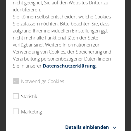
POSKYTOVANIE SLUŽIEB V
nicht geeignet, Sie auf den Websites Dritter zu
PRIEMYSLE
identifizieren.
Sie können selbst entscheiden, welche Cookies
Vizuálna skúška
Sie zulassen möchten. Bitte beachten Sie, dass
Kontrola rozmerov
aufgrund Ihrer individuellen Einstellungen ggf.
nicht mehr alle Funktionalitäten der Seite
Dodatočná oprava dielov (rework)
verfügbar sind. Weitere Informationen zur
Verwendung von Cookies, der Speicherung und
Vieme, že kvalita je vašou najvyššou prioritou a vaše
Verarbeitung personenbezogener Daten finden
obrobky sú na 100% v norme. Ak norme neočakávane
Sie in unserer
Datenschutzerklärung
.
nezodpovedajú , môžete sa spoľahnúť na náš rework.
Dotyčné komponenty cielene opracujemme tak, aby
Notwendige Cookies
spĺňali vaše požiadavky. Môžu tak zotrvať naďalej
v procese výroby a vaše vysoké štandardy kvality budú
zabezpečené v plnom rozsahu.
Statistik
V oblasti dodatočného obrábania ponúkame širokú
Marketing
škálu služieb: leštenie a brúsenie, zaobľovanie hrán
a odhrotovanie (odstaňovanie výronkov) a ďalšie
Details einblenden