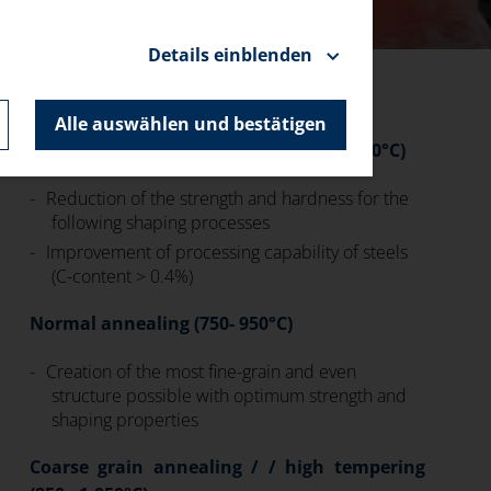
Details einblenden
Alle auswählen und bestätigen
Soft annealing / GKZ annealing (680- 800°C)
Reduction of the strength and hardness for the
following shaping processes
Improvement of processing capability of steels
(C-content > 0.4%)
Normal annealing (750- 950°C)
Creation of the most fine-grain and even
structure possible with optimum strength and
shaping properties
Coarse grain annealing / / high tempering