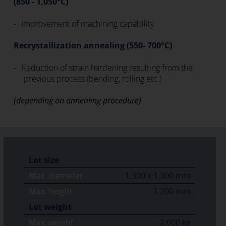
(850 - 1,050°C)
Improvement of machining capability
Recrystallization annealing (550- 700°C)
Reduction of strain hardening resulting from the
previous process (bending, rolling etc.)
(depending on annealing procedure)
Lot size
Max. diameter
1.300 x 1.300 mm
Max. height
1.200 mm
Lot weight
Max. weight
2.000 kg