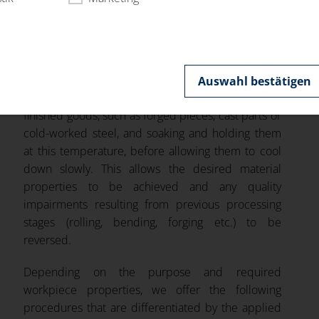
Auswahl bestätigen
Annealing involves heating workpieces and semi-
finished goods, such as forged pieces, cast parts or
cold-worked steel, and soaking and holding them
at this temperature, before allowing them to cool
down slowly. This allows the desired material
properties to be achieved and any quality
impairments resulting from previous processing
stages (rolling, bending, forging etc.) to be
reversed.
Depending on the purpose and required
workpiece properties, we offer the following
procedures that are differentiated by the applied