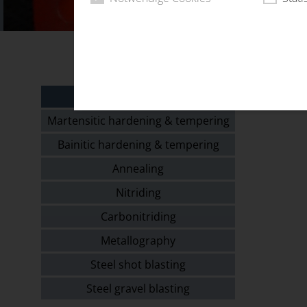
HEAT TREATMENT
Martensitic hardening & tempering
Bainitic hardening & tempering
Annealing
Nitriding
Carbonitriding
Metallography
Steel shot blasting
Steel gravel blasting