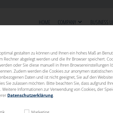
HOME
COMPANY
BUSINESS U
ptimal gestalten zu können und Ihnen ein hohes Maß an Benutz
rem Rechner abgelegt werden und die Ihr Browser speichert. Co
werden oder Sie diese manuell in Ihren Browsereinstellungen l
nnen. Zudem werden die Cookies zur anonymen statistischen A
bezogenen Daten und ist nicht geeignet, Sie auf den Websites D
s Sie zulassen möchten. Bitte beachten Sie, dass aufgrund Ihre
ind. Weitere Informationen zur Verwendung von Cookies, der Sp
A
erer
Datenschutzerklärung
.
stik
Marketing