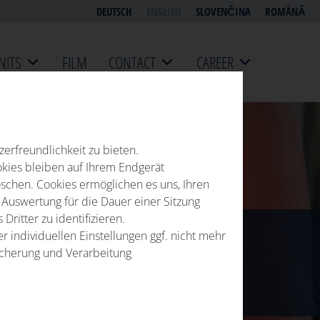
DEUTSCH
ENGLISH
SLOVENČINA
ROMÂNĂ
NITS
FILM
CONTACT
CAREER
erfreundlichkeit zu bieten.
okies bleiben auf Ihrem Endgerät
öschen. Cookies ermöglichen es uns, Ihren
uswertung für die Dauer einer Sitzung
ritter zu identifizieren.
r individuellen Einstellungen ggf. nicht mehr
eicherung und Verarbeitung
NNEALING