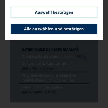
înaltă presiune, folosind sisteme speciale de furtunuri.
Piesele sunt uscate sub aer cald. Angajații noștri
Auswahl bestätigen
instruiți și testele de laborator efectuate asigură
monitorizarea continuă a punctelor de spălare. Acest
lucru vă garantează cea mai bună calitate posibilă și
Alle auswählen und bestätigen
prelucrarea neîntreruptă a pieselor.
INTERVALELE DE PERFORMANȚĂ
Greutatea brută a lotului (max.):
150 kg
Dimensiuni de fabricație (max):
660 x 480 x 300 mm
Programe de curățare adaptabile
individual (în funcție de cerințe)
Volumul zilnic de spălare
Aproximativ 10 tone