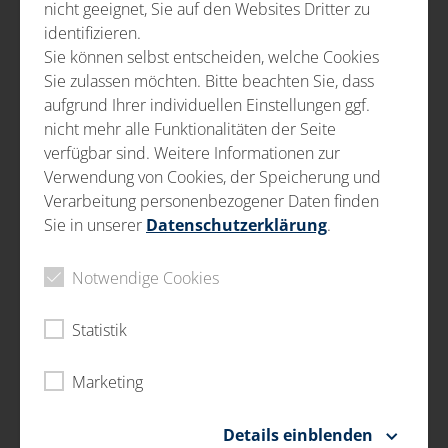
LOGISTICA DISTRIBUȚIEI
nicht geeignet, Sie auf den Websites Dritter zu
identifizieren.
Inspecții ce urmează & livrare depozit
Sie können selbst entscheiden, welche Cookies
Împachetare / reîmpachetare
Sie zulassen möchten. Bitte beachten Sie, dass
aufgrund Ihrer individuellen Einstellungen ggf.
Curățarea pieselor din metal și tablă
nicht mehr alle Funktionalitäten der Seite
Logistică
verfügbar sind. Weitere Informationen zur
Verwendung von Cookies, der Speicherung und
Nu numai că ne asigurăm că piesele dvs. sosesc în
Verarbeitung personenbezogener Daten finden
siguranță, ci și eliminăm orice ulei și grăsime și le
Sie in unserer
Datenschutzerklärung
.
curățăm cu sisteme moderne de curățare a pieselor.
Fiecare proces individual de curățare poate fi definit cu
Notwendige Cookies
precizie în funcție de cerințe. Parametrii programului
sunt introduși direct pe mașină. Factorii decisivi sunt
Statistik
tipul și nivelul murdăriei și gradul necesar de curățare
a pieselor. Acestea sunt pregătite în mod optim pentru
Marketing
etapele dvs. ulterioare de procesare.
Anumite piese sunt curățate efectiv cu pompe de
Details einblenden