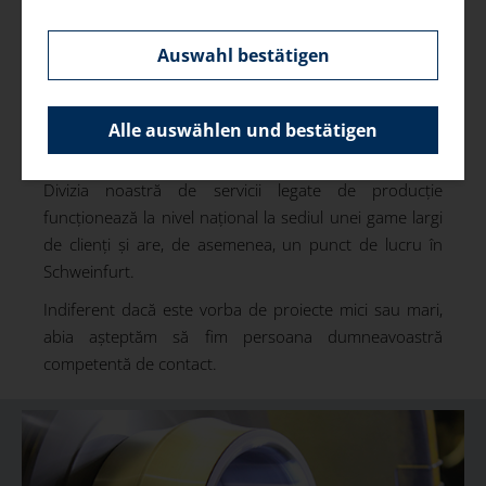
Respectăm motto-ul”Nimic nu este imposibil”, și ca
Auswahl bestätigen
furnizor de servicii industriale, nu numai că găsim și
implementăm în mod sigur și punctual soluțiile
potrivite pentru clienții noștri, ci dezvoltăm și gama
Alle auswählen und bestätigen
noastră de servicii pe baza cerințelor de proces.
Divizia noastră de servicii legate de producție
funcționează la nivel național la sediul unei game largi
de clienți și are, de asemenea, un punct de lucru în
Schweinfurt.
Indiferent dacă este vorba de proiecte mici sau mari,
abia așteptăm să fim persoana dumneavoastră
competentă de contact.