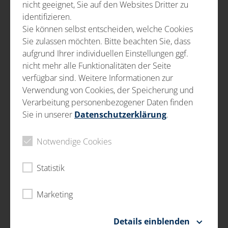
SERVICII LEGATE DE PRODUCȚIE
nicht geeignet, Sie auf den Websites Dritter zu
identifizieren.
Inspectare vizuală
Sie können selbst entscheiden, welche Cookies
Test dimensional
Sie zulassen möchten. Bitte beachten Sie, dass
aufgrund Ihrer individuellen Einstellungen ggf.
Reprelucrare
nicht mehr alle Funktionalitäten der Seite
verfügbar sind. Weitere Informationen zur
Fie că este vorba de sarcini de sortare, inspecții vizuale,
Verwendung von Cookies, der Speicherung und
finisare a suprafeței, testare și refacere, teste
Verarbeitung personenbezogener Daten finden
dimensionale cu diverse echipamente de măsurare,
Sie in unserer
Datenschutzerklärung
.
elaborarea de concepte de ambalare pentru cerințe
specifice sau ‘funcția de rezident’- divizia noastră de
Notwendige Cookies
servicii legate de producție va face față oricăror
provocări pe care ni le prezentați!
Statistik
Ne concentrăm pe calitate, viteză și flexibilitate.
Combinarea angajaților instruiți și a tehnologiilor
Marketing
moderne, respectarea indicațiilor de calitate conform
specificațiilor clienților și a monitorizării permanente
Details einblenden
conduce la un proces de îmbunătățire continuă.