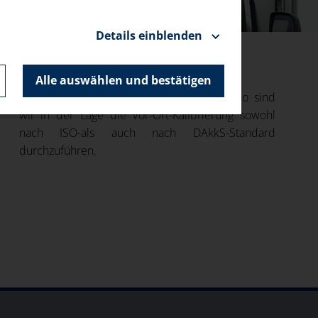
Details einblenden
Alle auswählen und bestätigen
Durch unser breites Dienstleistungsportfolio sind
wir in der Lage die Vor-Ort-Kalibrierung sowohl
nach ISO-als auch nach DAkkS-Standard
durchzuführen.