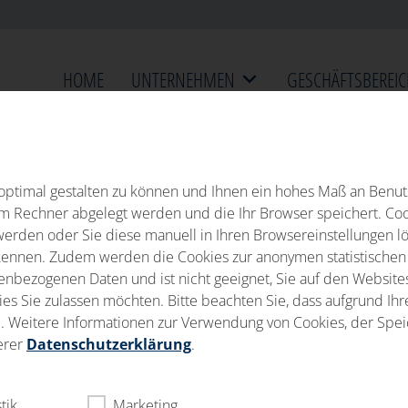
HOME
UNTERNEHMEN
GESCHÄFTSBEREIC
ptimal gestalten zu können und Ihnen ein hohes Maß an Benutz
rem Rechner abgelegt werden und die Ihr Browser speichert. Co
werden oder Sie diese manuell in Ihren Browsereinstellungen l
nnen. Zudem werden die Cookies zur anonymen statistischen A
bezogenen Daten und ist nicht geeignet, Sie auf den Websites D
s Sie zulassen möchten. Bitte beachten Sie, dass aufgrund Ihre
ind. Weitere Informationen zur Verwendung von Cookies, der Sp
VO
erer
Datenschutzerklärung
.
stik
Marketing