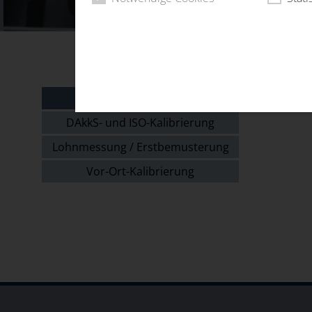
KALIBRIERUNGEN
DAkkS- und ISO-Kalibrierung
Lohnmessung / Erstbemusterung
Vor-Ort-Kalibrierung