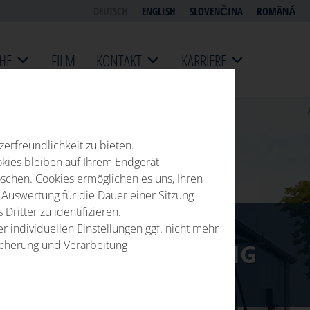
DEUTSCH
ENGLISH
SLOVENČINA
ROMÂNĂ
HE
FILM
KONTAKT
KARRIERE
erfreundlichkeit zu bieten.
okies bleiben auf Ihrem Endgerät
öschen. Cookies ermöglichen es uns, Ihren
uswertung für die Dauer einer Sitzung
ritter zu identifizieren.
r individuellen Einstellungen ggf. nicht mehr
eicherung und Verarbeitung
R-ORT-KALIBRIERUNG