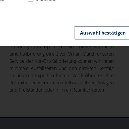
Auswahl bestätigen
Für Ihre Prüfmittel die fest in Anlagen verbaut oder
schwierig zu transportieren sind, bieten wir Ihnen
eine Kalibrierung direkt vor Ort an. Durch unseren
Service der Vor-Ort-Kalibrierung können wir Ihnen
minimale Ausfallzeiten und den direkten Kontakt
zu unseren Experten bieten. Wir kalibrieren Ihre
Prüfmittel entweder unmittelbar an Ihren Anlagen
und Prüfständen oder in Ihren Räumlichkeiten